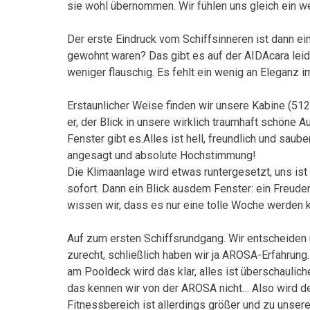
sie wohl übernommen. Wir fühlen uns gleich ein w
Der erste Eindruck vom Schiffsinneren ist dann ei
gewohnt waren? Das gibt es auf der AIDAcara leider 
weniger flauschig. Es fehlt ein wenig an Eleganz 
Erstaunlicher Weise finden wir unsere Kabine (5129
er, der Blick in unsere wirklich traumhaft schöne
Fenster gibt es.Alles ist hell, freundlich und saube
angesagt und absolute Hochstimmung!
Die Klimaanlage wird etwas runtergesetzt, uns i
sofort. Dann ein Blick ausdem Fenster: ein Freude
wissen wir, dass es nur eine tolle Woche werden 
Auf zum ersten Schiffsrundgang. Wir entscheiden u
zurecht, schließlich haben wir ja AROSA-Erfahrung.
am Pooldeck wird das klar, alles ist überschaulich
das kennen wir von der AROSA nicht… Also wird d
Fitnessbereich ist allerdings größer und zu unsere