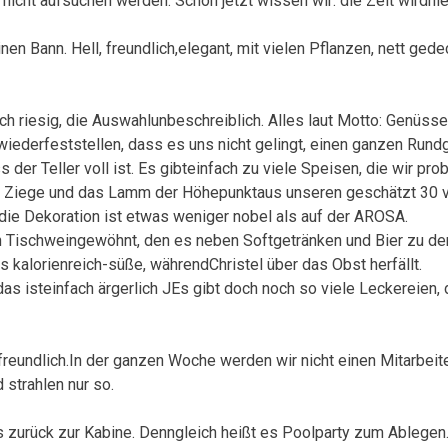
 nicht aufsuchen werden. Schon jetzt wissen wir: die Zeit wirdhier
nen Bann. Hell, freundlich,elegant, mit vielen Pflanzen, nett ged
ach riesig, die Auswahlunbeschreiblich. Alles laut Motto: Genüss
ederfeststellen, dass es uns nicht gelingt, einen ganzen Rund
der Teller voll ist. Es gibteinfach zu viele Speisen, die wir pr
die Ziege und das Lamm der Höhepunktaus unseren geschätzt 30 
die Dekoration ist etwas weniger nobel als auf der AROSA.
en Tischweingewöhnt, den es neben Softgetränken und Bier zu d
es kalorienreich-süße, währendChristel über das Obst herfällt.
s isteinfach ärgerlich JEs gibt doch noch so viele Leckereien, 
eundlich.In der ganzen Woche werden wir nicht einen Mitarbeiter
 strahlen nur so.
uns zurück zur Kabine. Denngleich heißt es Poolparty zum Ablegen