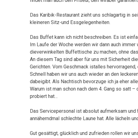
findet man auch den Friseur, den wiraber garantiert
Das Karibik-Restaurant zieht uns schlagartig in sei
kleineren Sitz-und Essgelegenheiten.
Das Buffet kann ich nicht beschreiben. Es ist einf
Im Laufe der Woche werden wir dann auch immer wi
dieverwinkelten Buffettische zu machen, ohne dass 
An diesem Tag sind aber für uns mit Sicherheit 
Gerichten. Vom Geschmack istalles hervorragend, 
Schnell haben wir uns auch wieder an den lecker
dabeigibt. Als Nachtisch bevorzuge ich ja eher all
Warum ist man schon nach dem 4. Gang so satt – da
probiert hat…
Das Servicepersonal ist absolut aufmerksam und fr
annäherndmal schlechte Laune hat. Alle lächeln und
Gut gesättigt, glücklich und zufrieden rollen wir 