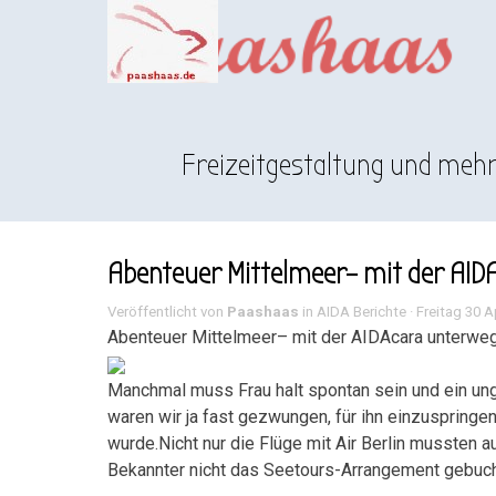
Direkt zum Seiteninhalt
Menü überspringen
Freizeitgestaltung und meh
Abenteuer Mittelmeer– mit der AID
Veröffentlicht von
Paashaas
in
AIDA Berichte
· Freitag 30 A
Abenteuer Mittelmeer– mit der AIDAcara unterweg
Manchmal muss Frau halt spontan sein und ein ung
waren wir ja fast gezwungen, für ihn einzuspring
wurde.Nicht nur die Flüge mit Air Berlin mussten 
Bekannter nicht das Seetours-Arrangement gebucht 