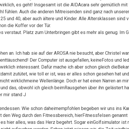
rklich, es geht! Insgesamt ist die AIDAcara sehr gemütlich mit
wohl fühlen. Auch die anderen Mitreisenden sind ganz nach unser
 25 und 40, aber auch ältere und Kinder. Alle Altersklassen sind v
n die Koffer vor der Tür.
lles verstaut. Platz zum Unterbringen gibt es mehr als genug. Im
en an. Ich hab sie auf der AROSA nie besucht, aber Christel war
nttäuschend! Der Computer ist ausgefallen, keineFotos und ledi
wirklich interessant. Dafür mache ich aber schon gleich dieBeka
amit zutütet, wie toll er ist, was er alles schon gesehen hat un
 nicht wirklichmeine Wellenlänge. Doch er hat einen Narren an m
und das, obwohl ich gleich beimRausgehen über ihn gelästert ha
er mir stand J
dabendessen. Wie schon daheimempfohlen begeben wir uns ins Kar
ut den Weg durch den Fitnessbereich, hierFitnessfelsen genannt
 es hier alles, was das Herz begehrt. Sogar einGolfsimulator ist m