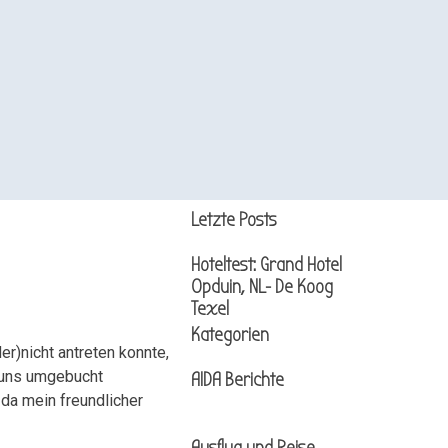
Block überspringen Letzte Posts
Letzte Posts
Hoteltest: Grand Hotel
Opduin, NL- De Koog
Texel
Block überspringen Kategorien
Kategorien
r)nicht antreten konnte,
f uns umgebucht
AIDA Berichte
 da mein freundlicher