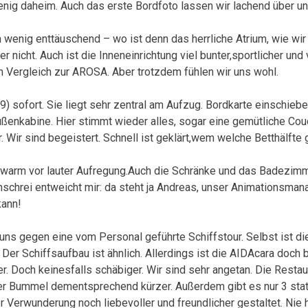
enig daheim. Auch das erste Bordfoto lassen wir lachend über u
n wenig enttäuschend – wo ist denn das herrliche Atrium, wie w
nicht. Auch ist die Inneneinrichtung viel bunter,sportlicher und 
im Vergleich zur AROSA. Aber trotzdem fühlen wir uns wohl.
) sofort. Sie liegt sehr zentral am Aufzug. Bordkarte einschieben
 Außenkabine. Hier stimmt wieder alles, sogar eine gemütliche Co
r. Wir sind begeistert. Schnell ist geklärt,wem welche Betthälfte g
st warm vor lauter Aufregung.Auch die Schränke und das Badezi
nschrei entweicht mir: da steht ja Andreas, unser Animationsma
kann!
ns gegen eine vom Personal geführte Schiffstour. Selbst ist die
 Der Schiffsaufbau ist ähnlich. Allerdings ist die AIDAcara doch 
er. Doch keinesfalls schäbiger. Wir sind sehr angetan. Die Resta
er Bummel dementsprechend kürzer. Außerdem gibt es nur 3 statt
r Verwunderung noch liebevoller und freundlicher gestaltet. Nie 