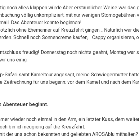
stig noch alles klappen würde.Aber erstaunlicher Weise war das 
 Umbuchung völlig unkompliziert, mit nur wenigen Stornogebühren
mail. Das Abenteuer konnte beginnen!
lötzlich ohne Ehemänner auf Kreuzfahrt gingen… Natürlich war d
werden. Schnell noch Sonnencreme kaufen, Cappy organisieren, oh
 Entschluss freudig! Donnerstag noch nichts geahnt, Montag war 
ir uns einig.
ep-Safari samt Kameltour angesagt, meine Schwiegermutter hatte 
ue Zeitrechnung für uns begann: vor dem Kamel und nach dem Ka
as Abenteuer beginnt.
mmer wieder noch einmal in den Arm, ein letzter Kuss, dem weite
ch bin ich neugierig auf die Kreuzfahrt.
 mit der uns schon bekannten und geliebten AROSAblu mithalten