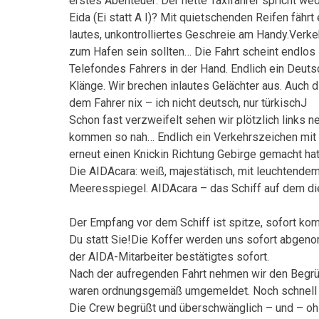
erstes Abenteuer: Der nette Taxifahrer spricht wed
Eida (Ei statt A I)? Mit quietschenden Reifen fähr
lautes, unkontrolliertes Geschreie am Handy.Verk
zum Hafen sein sollten… Die Fahrt scheint endlos
Telefondes Fahrers in der Hand. Endlich ein Deuts
Klänge. Wir brechen inlautes Gelächter aus. Auch
dem Fahrer nix – ich nicht deutsch, nur türkischJ
Schon fast verzweifelt sehen wir plötzlich link
kommen so nah… Endlich ein Verkehrszeichen mit A
erneut einen Knickin Richtung Gebirge gemacht hat,
Die AIDAcara: weiß, majestätisch, mit leuchtend
Meeresspiegel. AIDAcara – das Schiff auf dem die
Der Empfang vor dem Schiff ist spitze, sofort komm
Du statt Sie!Die Koffer werden uns sofort abgenomm
der AIDA-Mitarbeiter bestätigtes sofort.
Nach der aufregenden Fahrt nehmen wir den Begrüß
waren ordnungsgemäß umgemeldet. Noch schnell die
Die Crew begrüßt und überschwänglich – und – oh 