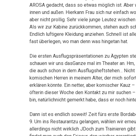
AROSA gedacht, dass so etwas möglich ist. Aber wi
innen und außen. Hierkann Frau sich nur einfach 
aber nicht prollig. Sehr viele junge Leutez wischen
Als wir zur Kabine zurückkommen, stehen auch scho
Endlich luftigere Kleidung anziehen. Schnell ist a
fast überlegen, wo man denn was hingetan hat.
Die ersten Ausflugspräsentationen zu Ägypten steh
schauen wir uns dasGanze mal im Theater an. Hm, e
die auch schon in dem Ausflugsheftstehen… Nicht 
komischen Herren in meinem Alter, der mich sofortd
erklären könnte. Ein netter, aber komischer Kauz –
öfterin dieser Woche den Kontakt zu mir suchen – 
bin, natürlichnicht gemerkt habe, dass er noch hint
Dann ist es endlich soweit! Zeit fürs erste Bor
9. Um ins Restaurantzu gelangen, wählen wir erne
allerdings nicht wirklich JDoch zum Trainieren gibt