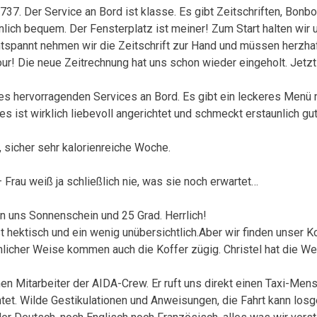
 737. Der Service an Bord ist klasse. Es gibt Zeitschriften, Bon
taunlich bequem. Der Fensterplatz ist meiner! Zum Start halten wir
Entspannt nehmen wir die Zeitschrift zur Hand und müssen herzhaf
! Die neue Zeitrechnung hat uns schon wieder eingeholt. Jetzt 
 des hervorragenden Services an Bord. Es gibt ein leckeres Menü 
s ist wirklich liebevoll angerichtet und schmeckt erstaunlich gu
 sicher sehr kalorienreiche Woche.
– Frau weiß ja schließlich nie, was sie noch erwartet…
n uns Sonnenschein und 25 Grad. Herrlich!
st hektisch und ein wenig unübersichtlich.Aber wir finden unser 
unlicher Weise kommen auch die Koffer zügig. Christel hat die We
hen Mitarbeiter der AIDA-Crew. Er ruft uns direkt einen Taxi-Men
intet. Wilde Gestikulationen und Anweisungen, die Fahrt kann los