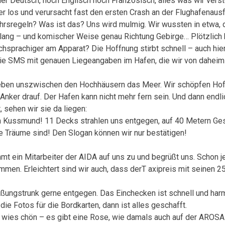
er Deutsch, noch Englisch noch Französisch, alles was wir verste
t er los und verursacht fast den ersten Crash an der Flughafenau
ehrsregeln? Was ist das? Uns wird mulmig. Wir wussten in etwa, 
 lang – und komischer Weise genau Richtung Gebirge… Plötzlich h
chsprachiger am Apparat? Die Hoffnung stirbt schnell – auch hier
 die SMS mit genauen Liegeangaben im Hafen, die wir von daheim 
s neben unszwischen den Hochhäusern das Meer. Wir schöpfen Hof
nker drauf. Der Hafen kann nicht mehr fern sein. Und dann endl
 sehen wir sie da liegen:
em Kussmund! 11 Decks strahlen uns entgegen, auf 40 Metern G
 Träume sind! Den Slogan können wir nur bestätigen!
t ein Mitarbeiter der AIDA auf uns zu und begrüßt uns. Schon jetz
en. Erleichtert sind wir auch, dass derT axipreis mit seinen 25 
ungstrunk gerne entgegen. Das Einchecken ist schnell und harmlo
 Fotos für die Bordkarten, dann ist alles geschafft.
wies chön – es gibt eine Rose, wie damals auch auf der AROSA.