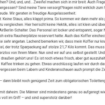
hen? Und, und, und… Zweifel machen sich in mir breit. Auch Frag
ergessen? Sind meine Tiere versorgt?tragen nicht wirklich zum 
eude. Wir geraten in freudige Ausgelassenheit.
. Keine Staus, alles klappt prima. So kommen wir dann mehr als 
u vergleichen. Hier herrscht keine Hektik, alles ist klein und üb
rBerlin-Schalter. Das Personal ist locker und entspannt, sogar
h extra Raucherplätze reserviert hatte. Auch das Koffer einche
ce sehr angetan. Lachend bemerken wir, dass mein Koffer nur kna
tel, der trotz Sparpackung auf stolze 21,7 Kilo kommt. Das muss
erzlos von Ihrem Mann. Nun sind wir auf uns selbst gestellt. Un
k draußen gehört uns! Es ist noch etwas frisch, aber gut auszuha
Kaffee trinken zu gehen. Etwas unschlüssig laufen wir durch da
vergessen beim Labern und Kinderanschauen auch prompt die Zei
– dann bleibt noch genügend Zeit zum obligatorischen Toilette
 mit daheim. Die Männer sind mindestens genau so aufgeregt wie
 voll im Griff – und sind superstolz darüber!