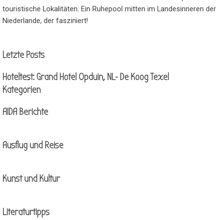
touristische Lokalitäten. Ein Ruhepool mitten im Landesinneren der
Niederlande, der fasziniert!
Block überspringen Letzte Posts
Letzte Posts
Hoteltest: Grand Hotel Opduin, NL- De Koog Texel
Block überspringen Kategorien
Kategorien
AIDA Berichte
Ausflug und Reise
Kunst und Kultur
Literaturtipps