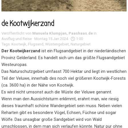
de Kootwijkerzand
Veröffentlicht von
Manuela Klumpjan, Paashaas.de
in
Ausflug und Reise
· Montag 15 Jan 2024 ·
1:00
Tags:
Kootwijk
,
Flugsand
,
Wüstengebiet
,
Naturgebiet
Der Kootwijkerzand
ist ein Flugsandgebiet in der niederländischen
Provinz Gelderland. Es handelt sich um das größte Flugsandgebiet
Westeuropas.
Das Naturschutzgebiet umfasst 700 Hektar und liegt im westlichen
Teil der Veluwe, innerhalb des noch viel größeren Kootwijk-Forests
(ca. 3600 ha) in der Nähe von Kootwijk.
Es wird nicht umsonst auch die Wüste der Veluwe genannt.
Wenn man den Aussichtsturm erklimmt, erahnt man, wie riesig
dieses traumhaft schöne Wandergebiet sein muss. Neben vielen
Reharten gibt es besondere Vögel, Echsen, Füchse und sogar
Wölfe. Das unsagbar große Sandgebiet wird von Wald
umschlossen, in dem man sich verlaufen könnte. Natur pur ohne