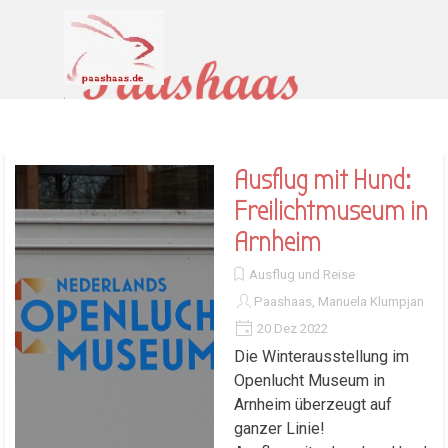
Direkt zum Seiteninhalt
Menü überspringen
Ausflug mit Hund:
Freilichtmuseum in
Arnheim
Ausflug und Reise
Paashaas, Manuela Klumpjan
20 Dez 2022
Die Winterausstellung im
Openlucht Museum in
Arnheim überzeugt auf
ganzer Linie!