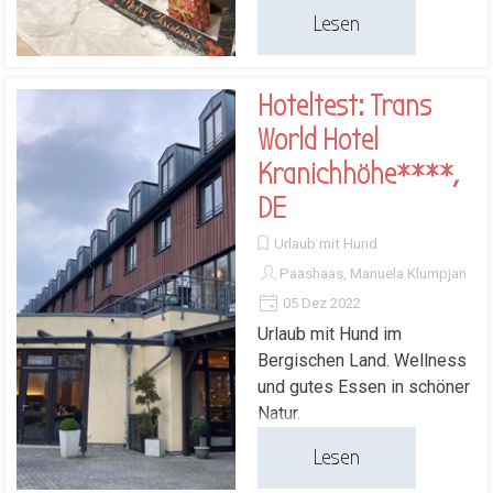
Lesen
Hoteltest: Trans
World Hotel
Kranichhöhe****,
DE
Urlaub mit Hund
Paashaas, Manuela Klumpjan
05 Dez 2022
Urlaub mit Hund im
Bergischen Land. Wellness
und gutes Essen in schöner
Natur.
Lesen