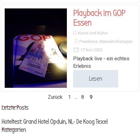
Playback im GOP
Essen
Kunst und Kultur
Paashaas, Manuela Klumpjan
17 Nov 2022
Playback live - ein echtes
Erlebnis
Lesen
Zurück
Gehen Sie zu Seite:
1
...
Gehen Sie zu Seite:
8
Aktuelle Seite:
9
Block überspringen Letzte Posts
Letzte Posts
Hoteltest: Grand Hotel Opduin, NL- De Koog Texel
Block überspringen Kategorien
Kategorien