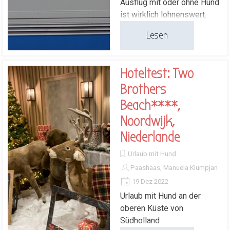
Ausflug mit oder ohne Hund
ist wirklich lohnenswert.
Lesen
Hoteltest: Two
Brothers
Beach****,
Noordwijk,
Niederlande
Urlaub mit Hund
Paashaas, Manuela Klumpjan
19 Dez 2022
Urlaub mit Hund an der
oberen Küste von
Südholland