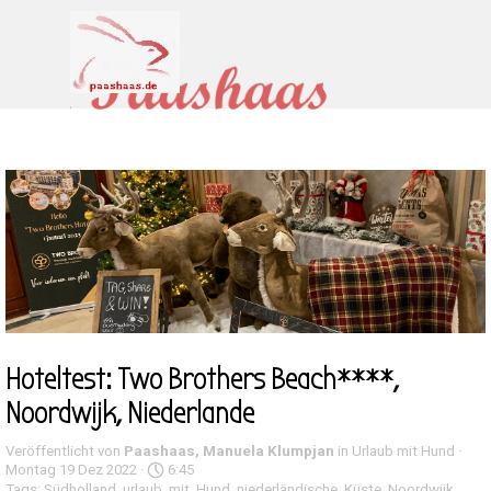
Direkt zum Seiteninhalt
Menü überspringen
Hoteltest: Two Brothers Beach****,
Noordwijk, Niederlande
Veröffentlicht von
Paashaas, Manuela Klumpjan
in
Urlaub mit Hund
·
Montag 19 Dez 2022 ·
6:45
Tags:
Südholland
,
urlaub
,
mit
,
Hund
,
niederländische
,
Küste
,
Noordwijk
,