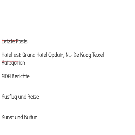
Block überspringen Letzte Posts
Letzte Posts
Hoteltest: Grand Hotel Opduin, NL- De Koog Texel
Block überspringen Kategorien
Kategorien
AIDA Berichte
Ausflug und Reise
Kunst und Kultur