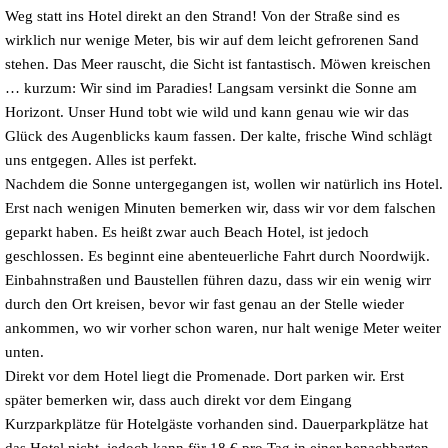
Weg statt ins Hotel direkt an den Strand! Von der Straße sind es
wirklich nur wenige Meter, bis wir auf dem leicht gefrorenen Sand
stehen. Das Meer rauscht, die Sicht ist fantastisch. Möwen kreischen
… kurzum: Wir sind im Paradies! Langsam versinkt die Sonne am
Horizont. Unser Hund tobt wie wild und kann genau wie wir das
Glück des Augenblicks kaum fassen. Der kalte, frische Wind schlägt
uns entgegen. Alles ist perfekt.
Nachdem die Sonne untergegangen ist, wollen wir natürlich ins Hotel.
Erst nach wenigen Minuten bemerken wir, dass wir vor dem falschen
geparkt haben. Es heißt zwar auch Beach Hotel, ist jedoch
geschlossen. Es beginnt eine abenteuerliche Fahrt durch Noordwijk.
Einbahnstraßen und Baustellen führen dazu, dass wir ein wenig wirr
durch den Ort kreisen, bevor wir fast genau an der Stelle wieder
ankommen, wo wir vorher schon waren, nur halt wenige Meter weiter
unten.
Direkt vor dem Hotel liegt die Promenade. Dort parken wir. Erst
später bemerken wir, dass auch direkt vor dem Eingang
Kurzparkplätze für Hotelgäste vorhanden sind. Dauerparkplätze hat
das Hotel nicht, jedoch kann für 18 € pro Tag in einer benachbarten