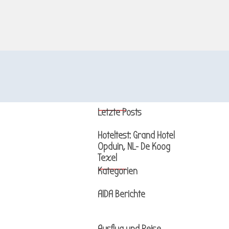
Block überspringen Letzte Posts
Letzte Posts
Hoteltest: Grand Hotel
Opduin, NL- De Koog
Texel
Block überspringen Kategorien
Kategorien
AIDA Berichte