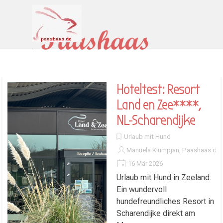
Direkt zum Seiteninhalt
Menü überspringen
Hoteltest: Resort
Land en Zee****,
NL-Scharendijke
Urlaub mit Hund
Manuela Klumpjan, Paashaas.de
16 Mär 2026
Urlaub mit Hund in Zeeland.
Ein wundervoll
hundefreundliches Resort in
Scharendijke direkt am