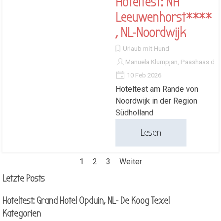
Hoteltest: NH
Leeuwenhorst****
, NL-Noordwijk
Urlaub mit Hund
Manuela Klumpjan, Paashaas.de
10 Feb 2026
Hoteltest am Rande von
Noordwijk in der Region
Südholland
Lesen
Aktuelle Seite:
1
Gehen Sie zu Seite:
2
Gehen Sie zu Seite:
3
Weiter
Block überspringen Letzte Posts
Letzte Posts
Hoteltest: Grand Hotel Opduin, NL- De Koog Texel
Block überspringen Kategorien
Kategorien