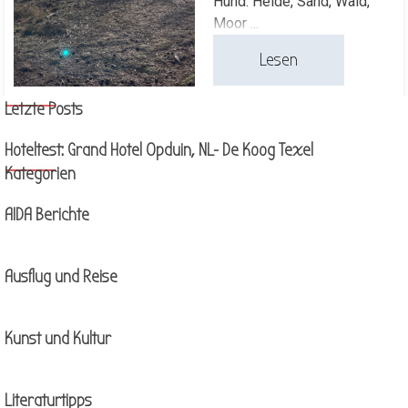
Hund. Heide, Sand, Wald,
Moor ...
Lesen
Block überspringen Letzte Posts
Letzte Posts
Hoteltest: Grand Hotel Opduin, NL- De Koog Texel
Block überspringen Kategorien
Kategorien
AIDA Berichte
Ausflug und Reise
Kunst und Kultur
Literaturtipps