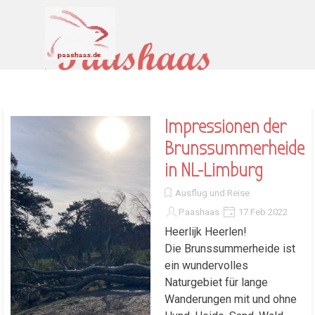
Direkt zum Seiteninhalt
Menü überspringen
Impressionen der
Brunssummerheide
in NL-Limburg
Ausflug und Reise
Paashaas
17 Feb 2022
Heerlijk Heerlen!
Die Brunssummerheide ist
ein wundervolles
Naturgebiet für lange
Wanderungen mit und ohne