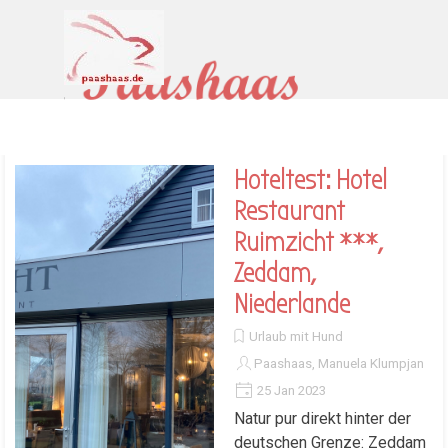
Direkt zum Seiteninhalt
Menü überspringen
Hoteltest: Hotel
Restaurant
Ruimzicht ***,
Zeddam,
Niederlande
Urlaub mit Hund
Paashaas, Manuela Klumpjan
25 Jan 2023
Natur pur direkt hinter der
deutschen Grenze: Zeddam