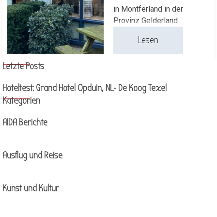
in Montferland in der
Provinz Gelderland
Lesen
Block überspringen Letzte Posts
Letzte Posts
Hoteltest: Grand Hotel Opduin, NL- De Koog Texel
Block überspringen Kategorien
Kategorien
AIDA Berichte
Ausflug und Reise
Kunst und Kultur