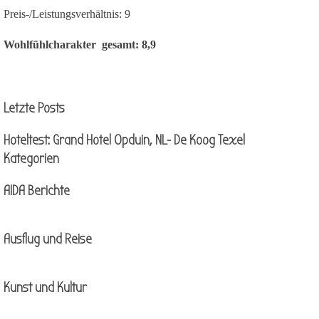
Preis-/Leistungsverhältnis:
9
Wohlfühlcharakter gesamt:
8,9
Block überspringen Letzte Posts
Letzte Posts
Hoteltest: Grand Hotel Opduin, NL- De Koog Texel
Block überspringen Kategorien
Kategorien
AIDA Berichte
Ausflug und Reise
Kunst und Kultur