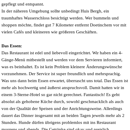
gepflegt und entspannt.
In der näheren Umgebung sollte unbedingt Huis Bergh, ein
traumhaftes Wasserschloss besichtigt werden. Wer bummeln und
shoppen möchte, findet gut 7 Kilometer entfernt Doetinchem vor mit
vielen Cafés und kleineren wie größeren Geschäften.
Das Essen:
Das Restaurant ist edel und liebevoll eingerichtet. Wir haben ein 4-
Gänge-Menü mitbestellt und werden vor dem Servieren informiert,
was es beinhaltet. Es ist kein Problem kleinere Änderungswünsche
vorzunehmen.
Der Service ist super freundlich und mehrsprachig.
Was uns dann beim Essen erwartet, überrascht uns total. Das Essen ist
mehr als hochwertig und äußerst anspruchsvoll. Damit hatten wir in
einem 3-Sterne-Hotel so gar nicht gerechnet. Fantastisch! Es geht
absolut als gehobene Küche durch, sowohl geschmacklich als auch
von der Qualität der Speisen und der Anrichtungsweise. Allerdings
dauert das Dinner insgesamt mit an beiden Tagen jeweils mehr als 2
Stunden. Hunde dürfen übrigens problemlos mit ins Restaurant
morgens und abends. Die Getränke sind okay und preislich