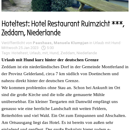
Hoteltest: Hotel Restaurant Ruimzicht ***,
Zeddam, Niederlande
Veröffentlicht von
Paashaas, Manuela Klumpjan
in
Urlaub mit Hund
·
Mittwoch 25 Jan 2023 ·
5:00
Tags:
Hoteltest
,
Urlaub
,
mit
,
Hund
,
Zeddam
,
Niederlande
Urlaub mit Hund kurz hinter der deutschen Grenze
Zeddam ist ein niederländisches Dorf in der Gemeinde Montferland in
der Provinz Gelderland, circa 7 km südlich von Doetinchem und
nahezu direkt hinter der deutschen Grenze.
Wir kommen problemlos ohne Stau an. Schon bei Ankunft im Ort
sind die große Kirche und die tolle alte gemauerte Mühle
unübersehbar. Ein kleiner Tiergarten mit Damwild empfängt uns
genauso wie eine herrliche Landschaft mit weiten Feldern,
Reiterhöfen und viel Wald. Ein Ort zum Entspannen und Abschalten.
Am Ortsausgang liegt das Hotel. Es ist bereits von außen sehr
einladend und gepflegt. Der große Parkplatz bietet zudem e-